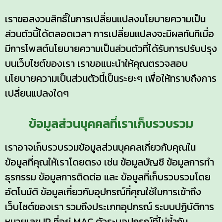
เราขอสงวนสิทธิ์ในการเปลี่ยนแปลงนโยบายความเป็น
ส่วนตัวนี้ได้ตลอดเวลา การเปลี่ยนแปลงจะมีผลทันทีเมื่อ
มีการโพสต์นโยบายความเป็นส่วนตัวที่ได้รับการปรับปรุง
บนเว็บไซต์ของเรา เราขอแนะนำให้คุณตรวจสอบ
นโยบายความเป็นส่วนตัวนี้เป็นระยะๆ เพื่อให้ทราบถึงการ
เปลี่ยนแปลงใดๆ
ข้อมูลส่วนบุคคลที่เราเก็บรวบรวม
เราอาจเก็บรวบรวมข้อมูลส่วนบุคคลเกี่ยวกับคุณใน
ข้อมูลที่คุณให้เราโดยตรง เช่น ข้อมูลบัญชี ข้อมูลการทำ
ธุรกรรม ข้อมูลการติดต่อ และ ข้อมูลที่เก็บรวบรวมโดย
อัตโนมัติ ข้อมูลเกี่ยวกับอุปกรณ์ที่คุณใช้ในการเข้าถึง
เว็บไซต์ของเรา รวมถึงประเภทอุปกรณ์ ระบบปฏิบัติการ
หมายเลข IP ที่อยู่ MAC ตัวระบุอุปกรณ์ที่ไม่ซ้ำกัน