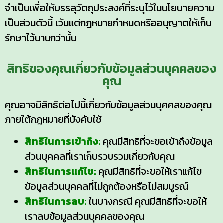
จำเป็นเพื่อให้บรรลุวัตถุประสงค์ที่ระบุไว้ในนโยบายความ
เป็นส่วนตัวนี้ เว้นแต่กฎหมายกำหนดหรืออนุญาตให้เก็บ
รักษาไว้นานกว่านั้น
สิทธิของคุณเกี่ยวกับข้อมูลส่วนบุคคลของ
คุณ
คุณอาจมีสิทธิต่อไปนี้เกี่ยวกับข้อมูลส่วนบุคคลของคุณ
ภายใต้กฎหมายที่บังคับใช้
สิทธิในการเข้าถึง:
คุณมีสิทธิที่จะขอเข้าถึงข้อมูล
ส่วนบุคคลที่เราเก็บรวบรวมเกี่ยวกับคุณ
สิทธิในการแก้ไข:
คุณมีสิทธิที่จะขอให้เราแก้ไข
ข้อมูลส่วนบุคคลที่ไม่ถูกต้องหรือไม่สมบูรณ์
สิทธิในการลบ:
ในบางกรณี คุณมีสิทธิที่จะขอให้
เราลบข้อมูลส่วนบุคคลของคุณ